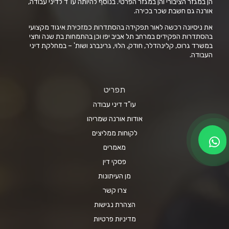
הן במגזר הציבורי והן במגזר הפרטי. בנוסף להיותה עו"ד לדיני עבודה,
אורנה גם חשבת שכר בכירה.
את ניסיונה רכשה לאור תפקידה בהסתדרות כמזכירת איגוד מקצועי
בהסתדרות הפקידים במרחב תל אביב יפו וכן בהתמחות בת שנה וחצי
במשרד גרוס, קלינהדלר, חודק, הלוי, גרינברג ושות' – במחלקת דיני
העבודה.
תפריט
עו"ד דיני עבודה
אודות אורנה שמריהו
לקוחות ממליצים
מאמרים
פסקי דין
מן העיתונות
צרו קשר
הצהרת נגישות
מדיניות פרטיות