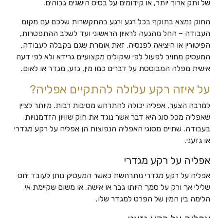
של ותק ארוך יותר, או קידומים על בסיס הישגים גבוהים.
החוק נמצא בתוקף בכל רגע ורגע בהתקשרות שלכם עם מקום
העבודה – החל מהגעה לראיון הראשוני ועד לשלב ההתפטרות,
הפיטורין או היציאה לפנסיה. זאת אומרת שגם בקבלה לעבודה,
המעסיק מחויב לפעול לפי שיקולים מקצועיים גרידא ולא לפי דעה
אישית מפלה המבוססת על דברים כמו מין, גזע, מגדר או לאום.
על איזה רקע עלולה להתקיים אפליה?
למרבה הצער, אפליה יכולה להתרחש מסיבות רבות. מיותר לציין
שאפליה מכל סוג היא דבר אשר נוגד את חוק שוויון הזדמנויות
בעבודה. שתיים מסוגי האפליה הנפוצות הן אפליה על רקע מגדרי
או גזעני.
אפליה על רקע מגדרי
אפליה על רקע מגדרי מתרחשת כאשר המעסיק נותן לעובד יחס
שלילי אך ורק על סמך היותו גבר או אישה, או משום שקיימת אי
הלימה בין המין של הפרט למגדר שלו.