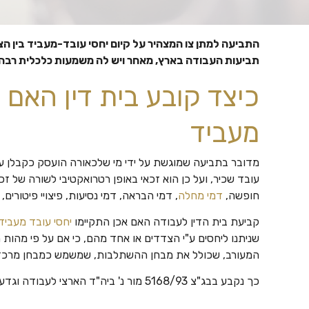
התביעה למתן צו המצהיר על קיום יחסי עובד-מעביד בין ה
תביעות העבודה בארץ, מאחר ויש לה משמעות כלכלית רבה
כיצד קובע בית דין האם 
מעביד
מדובר בתביעה שמוגשת על ידי מי שלכאורה הועסק כקבלן ע
עובד שכיר, ועל כן הוא זכאי באופן רטרואקטיבי לשורה של זכו
חופשה,
דמי מחלה
, דמי הבראה, דמי נסיעות, פיצויי פיטורים,
קביעת בית הדין לעבודה האם אכן התקיימו
יחסי עובד מעביד
שניתנו ליחסים ע"י הצדדים או אחד מהם, כי אם על פי מהו
המעורב, שכולל את מבחן ההשתלבות, שמשמש כמבחן מרכזי, ו
כך נקבע בבג"צ 5168/93 מור נ' ביה"ד הארצי לעבודה וגדעון אנגל.