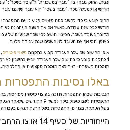
שנית, החוק מבחין בין "עובד במשכורת" ל"עובד בשכר": "
חודשי או למעלה מכך; "עובד בשכר" הוא עובד שאיננו עובד ב
החוק קובע כי כדי לחשב כמה פיצויים מגיע לי אם התפטרתי,
חודשי לכל שנת עבודה, כאשר אם את השנה האחרונה לא השלים
מדובר בעובד בשכר, הפיצוי יחושב לפי שכר שבועיים של עבוד
באופן יחסי אף אם העובד לא השלים שנת עבודה מלאה.
אופן החישוב של שכר העבודה קבוע בתקנות
פיצויי פיטורים
, 
1 לתקנות קובע כי בחישוב שכר העבודה יובאו בחשבון לא רק
תוספות משפחה- זאת לצד תוספת מקצועית או מחלקתית, ככ
באלו נסיבות התפטרות תז
הנסיבות שבהן התפטרות תזכה בפיצויי פיטורין מפורטות בחוק 
התפטרות לשם טיפול בילד למשך 9 
בשל העתקת מגורים; התפטרות בשל הרעת תנאים בעבודה בנ
הייחודיות של סעיף 14 או צו הרחבה פנסיוני