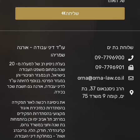
של האתר
שליחה
שלוחת בת ים
עו"ד דיני עבודה - אורנה
שמריהו
09-7796900
בעלת ניסיון רב של למעלה מ- 20
09-7796901
שנה בתחום משפט העבודה
בישראל, הן במגזר הציבורי והן
orna@orna-law.co.il
במגזר הפרטי. בנוסף להיותה עו"ד
לדיני עבודה, אורנה גם חשבת שכר
הרב ניסנבאום 37, בת
בכירה.
ים, קומה 9 משרד 75
את ניסיונה רכשה לאור תפקידה
בהסתדרות כמזכירת איגוד
מקצועי בהסתדרות הפקידים
במרחב תל אביב יפו וכן בהתמחות
בת שנה וחצי במשרד גרוס,
קלינהדלר, חודק, הלוי, גרינברג
ושות' – במחלקת דיני העבודה.