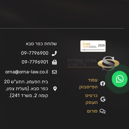
שלוחת כפר סבא
09-7796900
09-7796901
orna@orna-law.co.il
עמוד
בית הפעמון, התע"ש 20
הפייסבוק
כפר סבא. (מעלית צפון,
כרטיס
קומה 2, משרד 241).
העסק
פורום