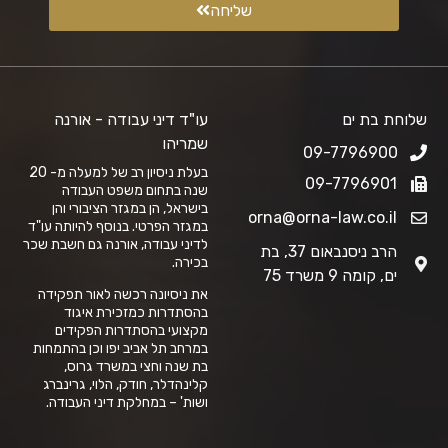
שליחה
שלוחת בת ים
עו"ד דיני עבודה - אורנה
שמריהו
09-7796900
בעלת ניסיון רב של למעלה מ- 20
09-7796901
שנה בתחום משפט העבודה
בישראל, הן במגזר הציבורי והן
orna@orna-law.co.il
במגזר הפרטי. בנוסף להיותה עו"ד
לדיני עבודה, אורנה גם חשבת שכר
הרב ניסנבאום 37, בת
בכירה.
ים, קומה 9 משרד 75
את ניסיונה רכשה לאור תפקידה
בהסתדרות כמזכירת איגוד
מקצועי בהסתדרות הפקידים
במרחב תל אביב יפו וכן בהתמחות
בת שנה וחצי במשרד גרוס,
קלינהדלר, חודק, הלוי, גרינברג
ושות' – במחלקת דיני העבודה.