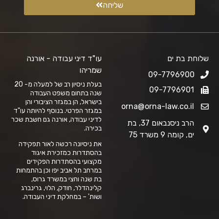
שליחה
שלוחת בת ים
עו"ד דיני עבודה - אורנה
שמריהו
09-7796900
בעלת ניסיון רב של למעלה מ- 20
09-7796901
שנה בתחום משפט העבודה
בישראל, הן במגזר הציבורי והן
orna@orna-law.co.il
במגזר הפרטי. בנוסף להיותה עו"ד
לדיני עבודה, אורנה גם חשבת שכר
הרב ניסנבאום 37, בת
בכירה.
ים, קומה 9 משרד 75
את ניסיונה רכשה לאור תפקידה
בהסתדרות כמזכירת איגוד
מקצועי בהסתדרות הפקידים
במרחב תל אביב יפו וכן בהתמחות
בת שנה וחצי במשרד גרוס,
קלינהדלר, חודק, הלוי, גרינברג
ושות' – במחלקת דיני העבודה.