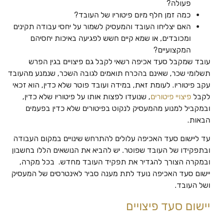
פעולה?
כמה זמן חלף מיום פיטוריו של העובד?
האם יצליחו העובד והמעסיק לשמור על יחסי עבודה תקינים
ומכובדים, או שמא קיים חשש לפגיעה באיכות יחסיהם
המקצועיים?
עובד שמקבל סעד אכיפה רשאי לקבל גם פיצויים בגין הפרש
תשלומי שכר, שאינם בהכרח תואמים לגובה השכר, שנמנע מהעובד
עקב פיטוריו. לעומת זאת, במידה ועובד פוטר שלא כדין, הוא זכאי
לקבל
פיצויי פיטורים
, שנועדו לפצות אותו על פיטוריו שלא כדין,
ובמקביל למנוע מהמעסיק לנקוט בפיטורים שלא כדין בפעמים
הבאות.
עד ליישום סעד האכיפה עלולים להתרחש שינויים במקום העבודה
ובתפקידו של העובד שפוטר. יש להביא את הנושאים הללו בחשבון
ובמקרה הצורך להגדיר את תפקיד העובד מחדש. בכל מקרה,
יישום סעד האכיפה נועד לתת מענה סביר לאינטרסים של המעסיק
ושל העובד.
יישום סעד פיצויים