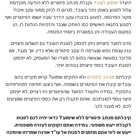
היעדר
שימוע לעובד
וקבלת מכתב פיטורים ללא הודעה מוקדמת
עלול לפגוע באופן ניכר בעובד, לגרום לו לנזק ממוני עקב איבוד
מקור הפרנסה, לפגוע בכבודו עקב הדרך שבה יושמו הפיטורים ואף
לפגוע בתנאיו האישיים כמו הוותק שצבר והזכויות הנלוות לו, הן
במקום העבודה והן במסגרת ביטוחי הפנסיה.
פרט לסעד פיצויים ניתן לפסוק לטובת העובד גם תשלום פיצויים
בגין עגמת נפש שנגרמה לו עקב פיטורים שלא כדין, אך מנגד, אם
מדובר במעשה שנעשה בתום לב מצדו של המעסיק, לא ייפסקו
לטובת העובד כספי פיצויים גבוהים יותר.
קיבלתם
מכתב פיטורים
ולא התקיים שימוע? קראו מקרים בהם
עובדים קיבלו את הפיטורים בשמחה, ואף ביצעו חפיפה למחליפיהם
בתפקיד. במידה ויתעורר החשד שהפיטורים היו רצויים, לא ייפסק
פיצוי נוסף לטובתכם, ואתם תקבלו רק את כספי הפיצויים שמגיעים
לכם, לא מעבר לכך.
קיבלתם מכתב פיטורים ללא שימוע ? כדאי יהיה לכם לפנות
לקבלת ייעוץ משפטי. במידה ואתם זקוקים לעזרה משפטית,
ייעוץ או ליווי אתם מוזמנים לפנות אל עו"ד אורנה שמריהו שזמינה