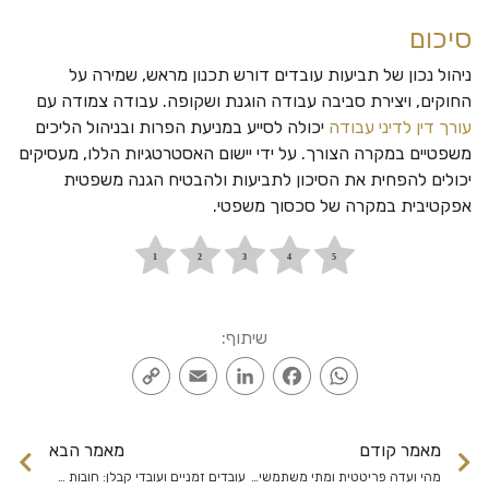
סיכום
ניהול נכון של תביעות עובדים דורש תכנון מראש, שמירה על
החוקים, ויצירת סביבה עבודה הוגנת ושקופה. עבודה צמודה עם
עורך דין לדיני עבודה
יכולה לסייע במניעת הפרות ובניהול הליכים
משפטיים במקרה הצורך. על ידי יישום האסטרטגיות הללו, מעסיקים
יכולים להפחית את הסיכון לתביעות ולהבטיח הגנה משפטית
אפקטיבית במקרה של סכסוך משפטי.
שיתוף:
Copy
Email
LinkedIn
Facebook
WhatsApp
Link
מאמר קודם
מאמר הבא
מהי ועדה פריטטית ומתי משתמשים בה?
עובדים זמניים ועובדי קבלן: חובות המעסיק וזכויות העובד