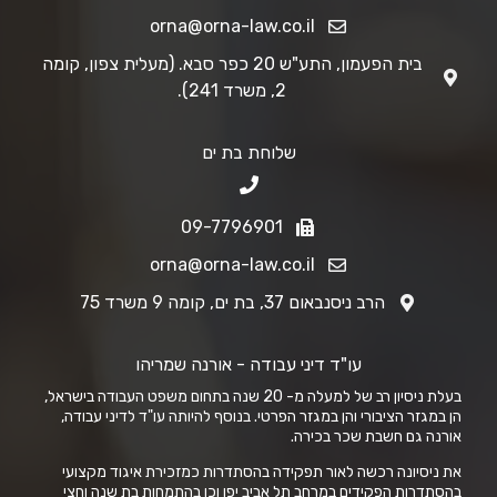
orna@orna-law.co.il
בית הפעמון, התע"ש 20 כפר סבא. (מעלית צפון, קומה
2, משרד 241).
שלוחת בת ים
09-7796901
orna@orna-law.co.il
הרב ניסנבאום 37, בת ים, קומה 9 משרד 75
עו"ד דיני עבודה - אורנה שמריהו
בעלת ניסיון רב של למעלה מ- 20 שנה בתחום משפט העבודה בישראל,
הן במגזר הציבורי והן במגזר הפרטי. בנוסף להיותה עו"ד לדיני עבודה,
אורנה גם חשבת שכר בכירה.
את ניסיונה רכשה לאור תפקידה בהסתדרות כמזכירת איגוד מקצועי
בהסתדרות הפקידים במרחב תל אביב יפו וכן בהתמחות בת שנה וחצי