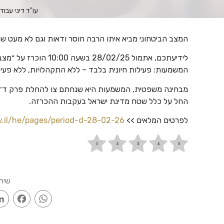
עו"ד דיני עבוד
המצב הביטחוני מביא איתו הרבה חוסר ודאות וגם לא מעט ש
לידיעתכם, אתמול 28/02/25 בשעה 10:00 הוכרז על ״מצב מיוחד״ בעורף בכל רחבי המדינה.
המשמעות: פעילות חיונית בלבד – ללא התקהלויות, ללא פעילו
מבחינה משפטית, המשמעות היא שנחתם צו להחלת פרק ד׳ ל
החל על כלל שטח מדינת ישראל בעקבות ההכרזה.
לפרטים המלאים >>
v.il/he/pages/period-d-28-02-26
שית
ook
WhatsApp