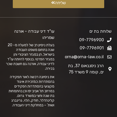
שליחה
שלוחת בת ים
עו"ד דיני עבודה - אורנה
שמריהו
09-7796900
בעלת ניסיון רב של למעלה מ- 20
09-7796901
שנה בתחום משפט העבודה
בישראל, הן במגזר הציבורי והן
orna@orna-law.co.il
במגזר הפרטי. בנוסף להיותה עו"ד
לדיני עבודה, אורנה גם חשבת שכר
הרב ניסנבאום 37, בת
בכירה.
ים, קומה 9 משרד 75
את ניסיונה רכשה לאור תפקידה
בהסתדרות כמזכירת איגוד
מקצועי בהסתדרות הפקידים
במרחב תל אביב יפו וכן בהתמחות
בת שנה וחצי במשרד גרוס,
קלינהדלר, חודק, הלוי, גרינברג
ושות' – במחלקת דיני העבודה.