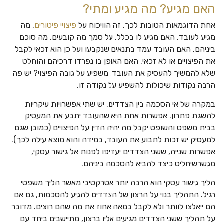
האם מגיע? מה מגיע ומתי?
אחת הדוגמאות הטובות לכך, זה הוויכוח על
פיצויי פיטורים
, מה
מגיע לעובד, האם מגיע לו בכלל, על סמך מה קובעים, מה סוכם
ביניהם, האם העובד עמד בתנאים שנקבעו ועל כן הוא זכאי לקבל
את הפיצויים או לא זכאי, האם האופן בו נפרדו דרכיהם והוחלט
שלא להמשיך להעסיק את העובד, משפיע על גובה הפיצוי? יש פה
הרבה נקודות שיכולות להשפיע על נקודה זו.
במקרה של אי הסכמה בין הצדדים, יש שתי אפשרויות עיקריות
להשגת פתרון. אפשרות אחת היא שהעובד יתבע את המעסיק
בבית משפט והשופט יקבל מה יהיה הדין על הפיצויים (כמובן שגם
למעסיק יש זכות לתבוע את העובד, במידה והוא מוצא עילה לכך).
אפשרות שנייה, ששני הצדדים יעדיפו לפנות אל גישור עסקי,
מגשרשיחליט כיצד להביא להסכמה ביניהם.
הליך גישור עסקי הוא הרבה יותר אטרקטיבי מאשר הליך משפטי
רגיל. התהליך בנוי על הרצון של הצדדים להגיע להסכמות, גם אם
הם ייאלצו לוותר ולא לקבל במאה אחוז את מה שהם רוצים. מדובר
על תהליך ששני הצדדים מגיעים אליו ברצון, מתיישבים ביחד עם