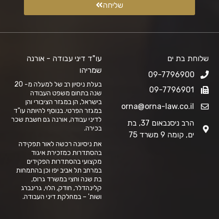
שליחה
שלוחת בת ים
עו"ד דיני עבודה - אורנה
שמריהו
09-7796900
בעלת ניסיון רב של למעלה מ- 20
09-7796901
שנה בתחום משפט העבודה
בישראל, הן במגזר הציבורי והן
orna@orna-law.co.il
במגזר הפרטי. בנוסף להיותה עו"ד
לדיני עבודה, אורנה גם חשבת שכר
הרב ניסנבאום 37, בת
בכירה.
ים, קומה 9 משרד 75
את ניסיונה רכשה לאור תפקידה
בהסתדרות כמזכירת איגוד
מקצועי בהסתדרות הפקידים
במרחב תל אביב יפו וכן בהתמחות
בת שנה וחצי במשרד גרוס,
קלינהדלר, חודק, הלוי, גרינברג
ושות' – במחלקת דיני העבודה.