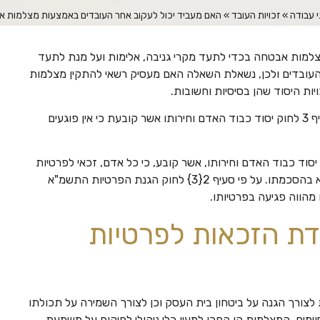
י עבודה
»
זכויות העובד
»
האם מעביד יכול לעקוב אחר העובדים באמצעות מצלמות 
צלמות אבטחה בכדי לתעד מקרי גניבה, אלימות ועל מנת לתעד
העובדים ולכן, נשאלת השאלה האם מעסיק רשאי להתקין מצלמות
ות היסוד שהן בסיסיות וחשובות.
מצד אחד, קיימת זכות הקניין של המעסיק אשר מעוגנת בסעיף 3 לחוק יסוד כבוד האדם וחירותו אשר קובעת כי אין פוגעים
כות הפרטיות של העובד שמעוגנת בסעיף 7 לחוק יסוד כבוד האדם וחירותו, אשר קובע, כי כל אדם, זכאי לפרטיות
ולצנעת חייו וכי חל איסור לכניסת רשות היחיד של האדם, שלא בהסכמתו. על פי סעיף 2{3} לחוק הגנת הפרטיות התשמ"א
דת הזכאות לפרטיות
צורך הגנה על ביטחון בית העסק וכן לצורך השמירה על תכולתו
מים, המצלמות הן הפכו למעין כלי ניהולי לפיקוח על משמעת