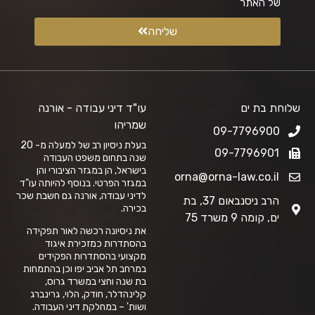
של האתר
שליחה
שלוחת בת ים
עו"ד דיני עבודה - אורנה
שמריהו
09-7796900
בעלת ניסיון רב של למעלה מ- 20
09-7796901
שנה בתחום משפט העבודה
בישראל, הן במגזר הציבורי והן
orna@orna-law.co.il
במגזר הפרטי. בנוסף להיותה עו"ד
לדיני עבודה, אורנה גם חשבת שכר
הרב ניסנבאום 37, בת
בכירה.
ים, קומה 9 משרד 75
את ניסיונה רכשה לאור תפקידה
בהסתדרות כמזכירת איגוד
מקצועי בהסתדרות הפקידים
במרחב תל אביב יפו וכן בהתמחות
בת שנה וחצי במשרד גרוס,
קלינהדלר, חודק, הלוי, גרינברג
ושות' – במחלקת דיני העבודה.